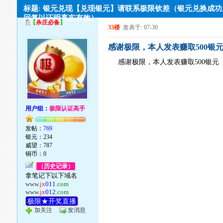
标题: 银元兑现【兑现银元】请联系极限钦差（银元兑换成
回复以证明真实有效）
【
杀庄必备
】
33楼
发表于: 07-30
感谢极限，本人发表赚取500银
感谢极限，本人发表赚取500银元
用户组：
极限认证高手
发帖：
769
银元：234
威望：787
铜币：0
（历史记录）
拿笔记下以下域名
www.
jx
011
.com
www.
jx
012
.com
极限★开奖直播
加关注
发消息