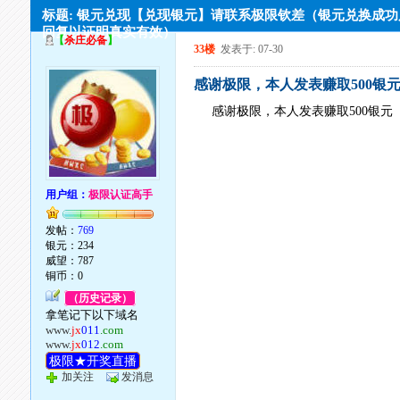
标题: 银元兑现【兑现银元】请联系极限钦差（银元兑换成
回复以证明真实有效）
【
杀庄必备
】
33楼
发表于: 07-30
感谢极限，本人发表赚取500银
感谢极限，本人发表赚取500银元
用户组：
极限认证高手
发帖：
769
银元：234
威望：787
铜币：0
（历史记录）
拿笔记下以下域名
www.
jx
011
.com
www.
jx
012
.com
极限★开奖直播
加关注
发消息