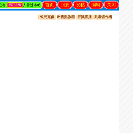
首页
回复
发帖
编辑
关闭
已有
3573728
人看过本帖
银元充值
出售贴教程
开奖直播
只看该作者