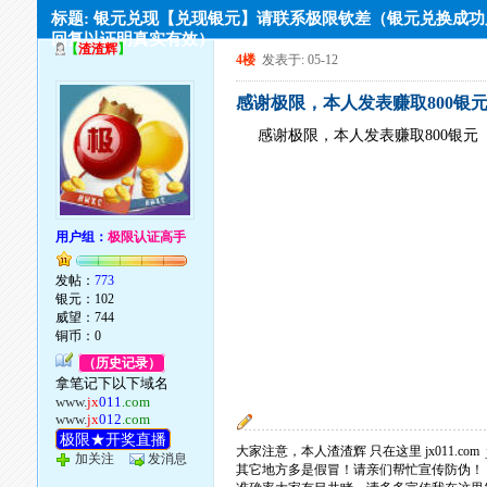
标题: 银元兑现【兑现银元】请联系极限钦差（银元兑换成
回复以证明真实有效）
【
渣渣辉
】
4楼
发表于: 05-12
感谢极限，本人发表赚取800银
感谢极限，本人发表赚取800银元
用户组：
极限认证高手
发帖：
773
银元：102
威望：744
铜币：0
（历史记录）
拿笔记下以下域名
www.
jx
011
.com
www.
jx
012
.com
极限★开奖直播
大家注意，本人渣渣辉 只在这里 jx011.com jx
加关注
发消息
其它地方多是假冒！请亲们帮忙宣传防伪！