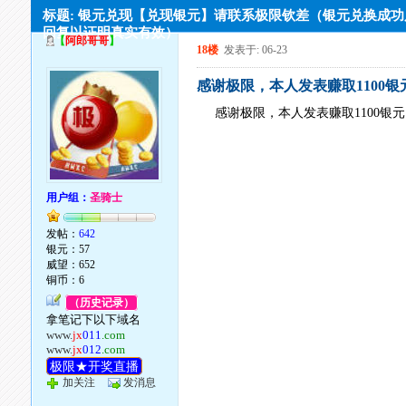
标题: 银元兑现【兑现银元】请联系极限钦差（银元兑换成
回复以证明真实有效）
【
阿郎哥哥
】
18楼
发表于: 06-23
感谢极限，本人发表赚取1100银
感谢极限，本人发表赚取1100银
用户组：
圣骑士
发帖：
642
银元：57
威望：652
铜币：6
（历史记录）
拿笔记下以下域名
www.
jx
011
.com
www.
jx
012
.com
极限★开奖直播
加关注
发消息