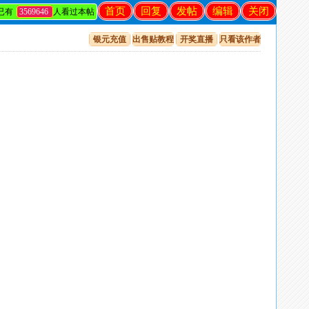
首页
回复
发帖
编辑
关闭
已有
3569646
人看过本帖
银元充值
出售贴教程
开奖直播
只看该作者