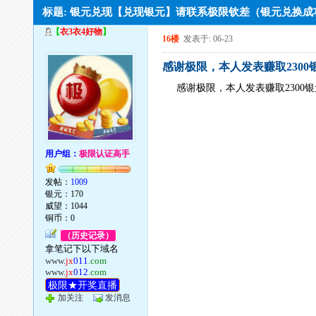
标题: 银元兑现【兑现银元】请联系极限钦差（银元兑换
【
衣3衣4好物
】
16楼
发表于: 06-23
感谢极限，本人发表赚取2300
感谢极限，本人发表赚取2300
用户组：
极限认证高手
发帖：
1009
银元：170
威望：1044
铜币：0
（历史记录）
拿笔记下以下域名
www.
jx
011
.com
www.
jx
012
.com
极限★开奖直播
加关注
发消息