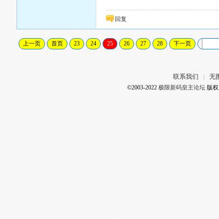
回复
上一页
首页
23
24
25
26
27
28
下一页
联系我们
无
|
©2003-2022
极限新码皇主论坛
版权所有