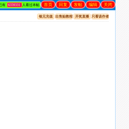
首页
回复
发帖
编辑
关闭
已有
6359331
人看过本帖
银元充值
出售贴教程
开奖直播
只看该作者