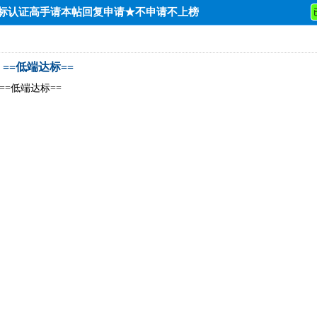
达标认证高手请本帖回复申请★不申请不上榜
-】==低端达标==
-】==低端达标==