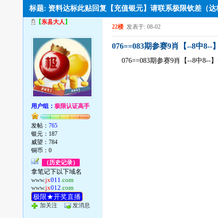
标题: 资料达标此贴回复【充值银元】请联系极限钦差（
【
东县大人
】
22楼
发表于: 08-02
076==083期参赛9肖【--8中8-
076==083期参赛9肖【--8中8-
用户组：
极限认证高手
发帖：
765
银元：187
威望：784
铜币：0
（历史记录）
拿笔记下以下域名
www.
jx
011
.com
www.
jx
012
.com
极限★开奖直播
加关注
发消息