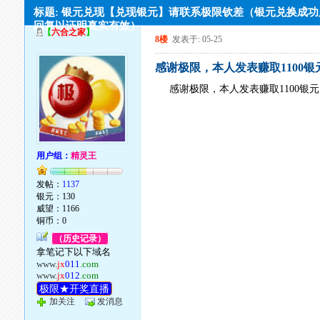
标题: 银元兑现【兑现银元】请联系极限钦差（银元兑换成
回复以证明真实有效）
【
六合之家
】
8楼
发表于: 05-25
感谢极限，本人发表赚取1100银
感谢极限，本人发表赚取1100银
用户组：
精灵王
发帖：
1137
银元：130
威望：1166
铜币：0
（历史记录）
拿笔记下以下域名
www.
jx
011
.com
www.
jx
012
.com
极限★开奖直播
加关注
发消息