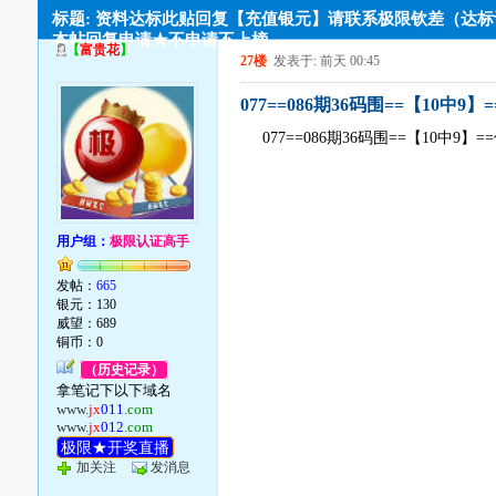
标题: 资料达标此贴回复【充值银元】请联系极限钦差（达
本帖回复申请★不申请不上榜
【
富贵花
】
27楼
发表于: 前天 00:45
077==086期36码围==【10中9
077==086期36码围==【10中9】
用户组：
极限认证高手
发帖：
665
银元：130
威望：689
铜币：0
（历史记录）
拿笔记下以下域名
www.
jx
011
.com
www.
jx
012
.com
极限★开奖直播
加关注
发消息