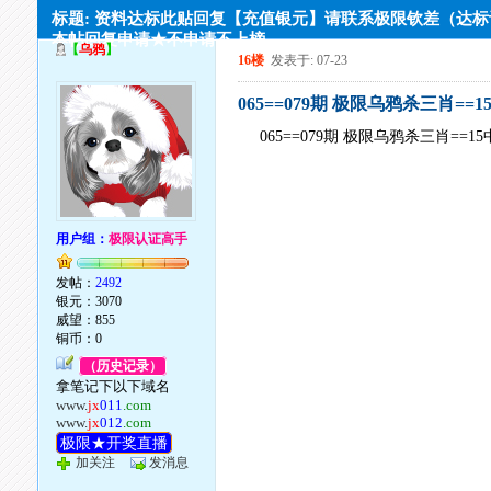
标题: 资料达标此贴回复【充值银元】请联系极限钦差（达
本帖回复申请★不申请不上榜
【
乌鸦
】
16楼
发表于: 07-23
065==079期 极限乌鸦杀三肖==1
065==079期 极限乌鸦杀三肖==15
用户组：
极限认证高手
发帖：
2492
银元：3070
威望：855
铜币：0
（历史记录）
拿笔记下以下域名
www.
jx
011
.com
www.
jx
012
.com
极限★开奖直播
加关注
发消息