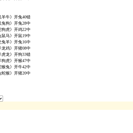
鼠羊牛》开兔40错
鼠兔狗》开兔28中
蛇狗虎》开鸡22中
兔鼠马》开鼠19中
龙兔羊》开兔16中
羊龙鸡》开猪08中
羊虎龙》开狗33错
羊狗虎》开猴47中
蛇猴兔》开牛42中
兔蛇猴》开猪20中