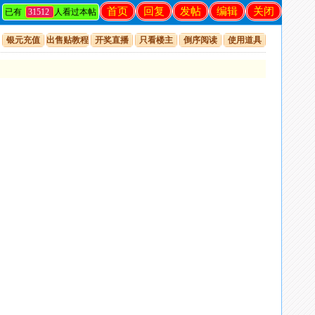
首页
回复
发帖
编辑
关闭
已有
31512
人看过本帖
银元充值
出售贴教程
开奖直播
只看楼主
倒序阅读
使用道具