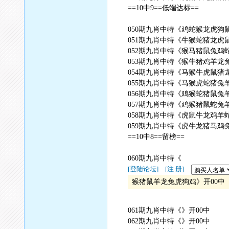
==10中9==低端达标==
050期九肖中特《鸡蛇猴龙虎狗
051期九肖中特《牛猴蛇猪龙虎
052期九肖中特《猴马猪鼠兔鸡
053期九肖中特《猴牛猪鸡羊龙
054期九肖中特《马猴牛虎鼠猪
055期九肖中特《马猴虎蛇猪兔
056期九肖中特《鸡猴蛇猪鼠兔
057期九肖中特《鸡猴猪鼠蛇兔
058期九肖中特《虎鼠牛龙鸡羊
059期九肖中特《虎牛龙猪马鸡
==10中8==留榜==
060期九肖中特《
[登陆论坛]
[注 册]
猴猪鼠羊龙兔虎狗鸡》开00中
061期九肖中特《》开00中
062期九肖中特《》开00中