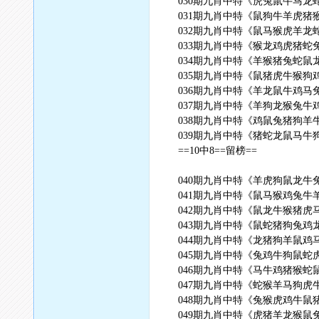
030期九肖中特《虎兔鼠牛马龙
031期九肖中特《鼠狗牛羊虎猪
032期九肖中特《鼠马猴虎羊龙
033期九肖中特《猴龙鸡虎猪蛇
034期九肖中特《羊猴猪兔蛇鼠
035期九肖中特《鼠猪虎牛猴狗
036期九肖中特《羊龙鼠牛鸡马
037期九肖中特《羊狗龙猴兔牛
038期九肖中特《鸡鼠兔猪狗羊
039期九肖中特《猪蛇龙鼠马牛
==10中8==留榜==
040期九肖中特《羊虎狗鼠龙牛
041期九肖中特《鼠马猴鸡兔牛
042期九肖中特《鼠龙牛猴猪虎
043期九肖中特《鼠蛇猪狗兔鸡
044期九肖中特《龙猪狗羊鼠鸡
045期九肖中特《兔鸡牛狗鼠蛇
046期九肖中特《马牛鸡猪猴蛇
047期九肖中特《蛇猴羊马狗虎
048期九肖中特《兔猴虎鸡牛鼠
049期九肖中特《虎猪羊龙猴鼠