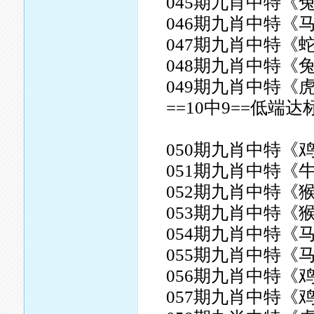
045期九肖中特《
046期九肖中特《
047期九肖中特《
048期九肖中特《
049期九肖中特《
==10中9==低端达
050期九肖中特《
051期九肖中特《
052期九肖中特《
053期九肖中特《
054期九肖中特《
055期九肖中特《
056期九肖中特《
057期九肖中特《