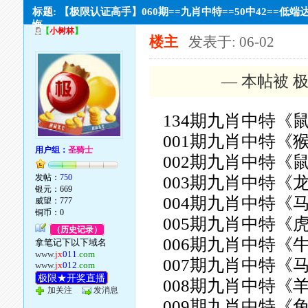
标题: 【极限认证高手】060期==九肖中特==50中42==低端
悔。
【
小树林
】
楼主
发表于: 06-02
— 本帖被 极
134期九肖中特《
001期九肖中特《
用户组：
圣骑士
002期九肖中特《
发帖：
750
003期九肖中特《
银元：669
004期九肖中特《
威望：777
铜币：0
005期九肖中特《
（历史记录）
006期九肖中特《
拿笔记下以下域名
www.
jx
011
.com
007期九肖中特《
www.
jx
012
.com
极限★开奖直播
008期九肖中特《
加关注
发消息
009期九肖中特《