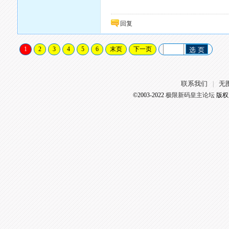
回复
1
2
3
4
5
6
末页
下一页
选 页
联系我们
无
|
©2003-2022
极限新码皇主论坛
版权所有