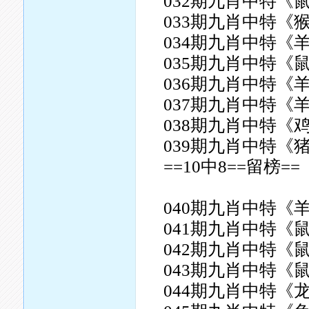
032期九肖中特《
033期九肖中特《
034期九肖中特《
035期九肖中特《
036期九肖中特《
037期九肖中特《
038期九肖中特《
039期九肖中特《
==10中8==留榜==
040期九肖中特《
041期九肖中特《
042期九肖中特《
043期九肖中特《
044期九肖中特《