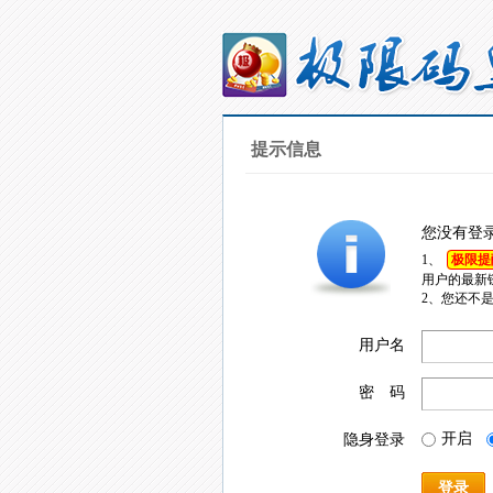
提示信息
您没有登
1、
极限提
用户的最新
2、您还不
用户名
密 码
开启
隐身登录
登录