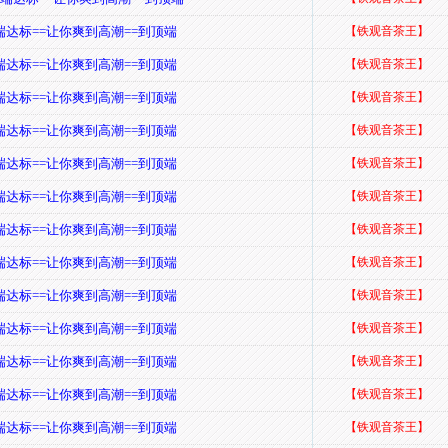
端达标==让你爽到高潮==到顶端
【铁观音茶王】
端达标==让你爽到高潮==到顶端
【铁观音茶王】
端达标==让你爽到高潮==到顶端
【铁观音茶王】
端达标==让你爽到高潮==到顶端
【铁观音茶王】
端达标==让你爽到高潮==到顶端
【铁观音茶王】
端达标==让你爽到高潮==到顶端
【铁观音茶王】
端达标==让你爽到高潮==到顶端
【铁观音茶王】
端达标==让你爽到高潮==到顶端
【铁观音茶王】
端达标==让你爽到高潮==到顶端
【铁观音茶王】
端达标==让你爽到高潮==到顶端
【铁观音茶王】
端达标==让你爽到高潮==到顶端
【铁观音茶王】
端达标==让你爽到高潮==到顶端
【铁观音茶王】
端达标==让你爽到高潮==到顶端
【铁观音茶王】