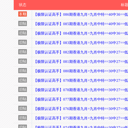
状态
标
【极限认证高手】086期香港九肖=九肖中特==40中36==
【极限认证高手】085期香港九肖=九肖中特==40中36==
【极限认证高手】084期香港九肖=九肖中特==40中36==
【极限认证高手】083期香港九肖=九肖中特==30中27==
【极限认证高手】082期香港九肖=九肖中特==30中27==
【极限认证高手】081期香港九肖=九肖中特==30中27==
【极限认证高手】080期香港九肖=九肖中特==30中27==
【极限认证高手】079期香港九肖=九肖中特==30中27==
【极限认证高手】078期香港九肖=九肖中特==30中27==
【极限认证高手】077期香港九肖=九肖中特==30中27==
【极限认证高手】076期香港九肖=九肖中特==30中27==
【极限认证高手】075期香港九肖=九肖中特==30中27==
【极限认证高手】074期香港九肖=九肖中特==30中27==