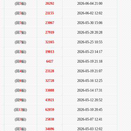
(回
5
贴)
20292
2026-06-04 21:00
(回
5
贴)
21155
2026-06-02 12:02
(回
5
贴)
23067
2026-05-30 15:06
(回
7
贴)
27919
2026-05-28 20:28
(回
7
贴)
32165
2026-05-25 10:55
(回
3
贴)
19013
2026-05-23 14:17
(回
0
贴)
6427
2026-05-19 21:18
(回
4
贴)
23128
2026-05-19 21:07
(回
6
贴)
32728
2026-05-16 12:25
(回
6
贴)
33088
2026-05-14 17:31
(回
9
贴)
43921
2026-05-12 20:52
(回
13
贴)
62059
2026-05-10 20:45
(回
3
贴)
25838
2026-05-07 12:41
(回
5
贴)
34696
2026-05-03 12:02