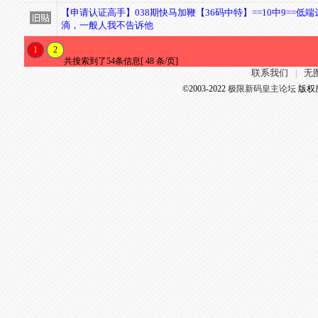
【申请认证高手】038期快马加鞭【36码中特】==10中9==低
滴，一般人我不告诉他
1
2
共搜索到了54条信息[ 48 条/页]
联系我们
无
|
©2003-2022
极限新码皇主论坛
版权所有