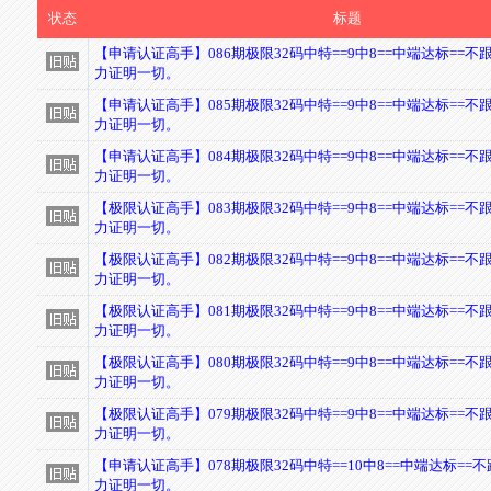
状态
标题
【申请认证高手】086期极限32码中特==9中8==中端达标==
力证明一切。
【申请认证高手】085期极限32码中特==9中8==中端达标==
力证明一切。
【申请认证高手】084期极限32码中特==9中8==中端达标==
力证明一切。
【极限认证高手】083期极限32码中特==9中8==中端达标==
力证明一切。
【极限认证高手】082期极限32码中特==9中8==中端达标==
力证明一切。
【极限认证高手】081期极限32码中特==9中8==中端达标==
力证明一切。
【极限认证高手】080期极限32码中特==9中8==中端达标==
力证明一切。
【极限认证高手】079期极限32码中特==9中8==中端达标==
力证明一切。
【申请认证高手】078期极限32码中特==10中8==中端达标=
力证明一切。