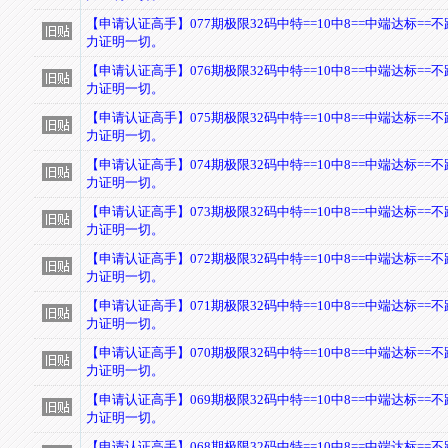
【申请认证高手】077期极限32码中特==10中8==中端达标=
力证明一切。
【申请认证高手】076期极限32码中特==10中8==中端达标=
力证明一切。
【申请认证高手】075期极限32码中特==10中8==中端达标=
力证明一切。
【申请认证高手】074期极限32码中特==10中8==中端达标=
力证明一切。
【申请认证高手】073期极限32码中特==10中8==中端达标=
力证明一切。
【申请认证高手】072期极限32码中特==10中8==中端达标=
力证明一切。
【申请认证高手】071期极限32码中特==10中8==中端达标=
力证明一切。
【申请认证高手】070期极限32码中特==10中8==中端达标=
力证明一切。
【申请认证高手】069期极限32码中特==10中8==中端达标=
力证明一切。
【申请认证高手】068期极限32码中特==10中8==中端达标=