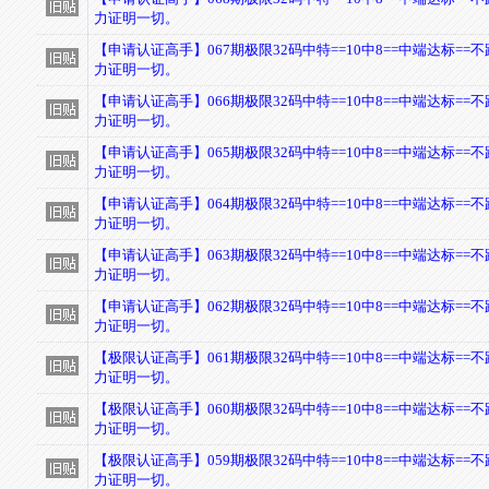
力证明一切。
【申请认证高手】067期极限32码中特==10中8==中端达标=
力证明一切。
【申请认证高手】066期极限32码中特==10中8==中端达标=
力证明一切。
【申请认证高手】065期极限32码中特==10中8==中端达标=
力证明一切。
【申请认证高手】064期极限32码中特==10中8==中端达标=
力证明一切。
【申请认证高手】063期极限32码中特==10中8==中端达标=
力证明一切。
【申请认证高手】062期极限32码中特==10中8==中端达标=
力证明一切。
【极限认证高手】061期极限32码中特==10中8==中端达标=
力证明一切。
【极限认证高手】060期极限32码中特==10中8==中端达标=
力证明一切。
【极限认证高手】059期极限32码中特==10中8==中端达标=
力证明一切。