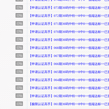
【申请认证高手】073期36码中特==8中8==低端达标=
【申请认证高手】072期36码中特==8中8==低端达标=
【申请认证高手】071期36码中特==8中8==低端达标=
【申请认证高手】070期36码中特==8中8==低端达标=
【申请认证高手】069期36码中特==8中8==低端达标=
【申请认证高手】068期36码中特==8中8==低端达标=
【申请认证高手】067期36码中特==8中8==低端达标=
【申请认证高手】066期36码中特==8中8==低端达标=
【申请认证高手】065期36码中特==8中8==低端达标=
【申请认证高手】064期36码中特==8中8==低端达标=
【申请认证高手】063期36码中特==8中8==低端达标=
【申请认证高手】062期36码中特==8中8==低端达标=
【极限认证高手】061期36码中特==8中8==低端达标=