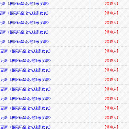
=已更新《极限码皇论坛独家发表》
【曾道人】
=已更新《极限码皇论坛独家发表》
【曾道人】
=已更新《极限码皇论坛独家发表》
【曾道人】
=已更新《极限码皇论坛独家发表》
【曾道人】
=已更新《极限码皇论坛独家发表》
【曾道人】
==已更新《极限码皇论坛独家发表》
【曾道人】
==已更新《极限码皇论坛独家发表》
【曾道人】
==已更新《极限码皇论坛独家发表》
【曾道人】
==已更新《极限码皇论坛独家发表》
【曾道人】
==已更新《极限码皇论坛独家发表》
【曾道人】
==已更新《极限码皇论坛独家发表》
【曾道人】
==已更新《极限码皇论坛独家发表》
【曾道人】
==已更新《极限码皇论坛独家发表》
【曾道人】
==已更新《极限码皇论坛独家发表》
【曾道人】