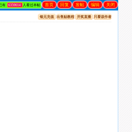
首页
回复
发帖
编辑
关闭
已有
6359614
人看过本帖
银元充值
出售贴教程
开奖直播
只看该作者