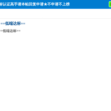
达标认证高手请本帖回复申请★不申请不上榜
9】==低端达标==
】==低端达标==