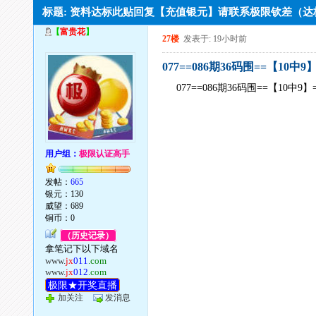
标题: 资料达标此贴回复【充值银元】请联系极限钦差（
【
富贵花
】
27楼
发表于: 19小时前
077==086期36码围==【10中
077==086期36码围==【10中9
用户组：
极限认证高手
发帖：
665
银元：130
威望：689
铜币：0
（历史记录）
拿笔记下以下域名
www.
jx
011
.com
www.
jx
012
.com
极限★开奖直播
加关注
发消息