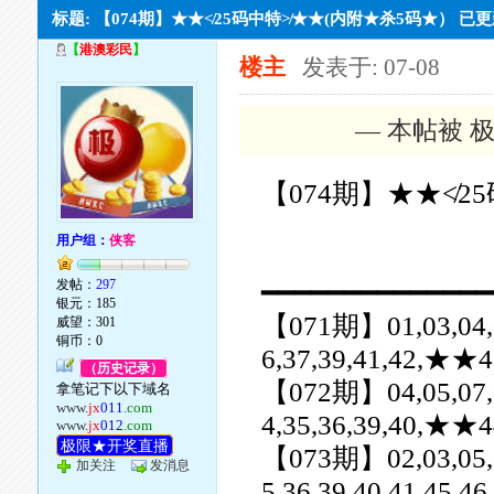
标题: 【074期】★★≮25码中特≯★★(内附★杀5码★） 已
【
港澳彩民
】
楼主
发表于: 07-08
— 本帖被 极
【074期】★★≮2
用户组：
侠客
发帖：
297
━━━━━━━━━━━━━━
银元：185
【071期】01,03,04,06,
威望：301
铜币：0
6,37,39,41,42,
（历史记录）
【072期】04,05,07,08,
拿笔记下以下域名
www.
jx
011
.com
4,35,36,39,40,
www.
jx
012
.com
极限★开奖直播
【073期】02,03,05,07,
加关注
发消息
5,36,39,40,41,45