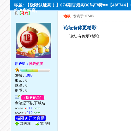
标题: 【极限认证高手】074期香港彩36码中特==【48中44】
准确率极高。
【
马六
】
地板
发表于: 07-08
论坛有你更精彩!
论坛有你更精彩!
用户组：
风云使者
发帖：
5988
银元：0
威望：0
铜币：0
（历史记录）
拿笔记下以下域名
www.
jx
011
.com
www.
jx
012
.com
极限★开奖直播
加关注
发消息