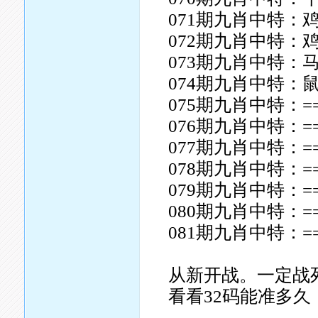
071期九肖中特：
072期九肖中特：
073期九肖中特：
074期九肖中特：
075期九肖中特：=
076期九肖中特：=
077期九肖中特：=
078期九肖中特：=
079期九肖中特：=
080期九肖中特：=
081期九肖中特：=
从新开战。一定战
看看32码能准多