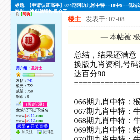
标题: 【申请认证高手】074期阿叻九肖中特==10中9==低端
发财==晚跟就错过机会了
【
阿叻
】
楼主
发表于: 07-08
— 本帖被 极
总结，结果还满意
换版九肖资料,号码
用户组：
圣骑士
达百分90
发帖：
741
===============
银元：722
威望：750
铜币：0
066期九肖中特：
（历史记录）
067期九肖中特：
拿笔记下以下域名
www.
jx
011
.com
068期九肖中特：
www.
jx
012
.com
极限★开奖直播
069期九肖中特：
加关注
发消息
070期九肖中特：