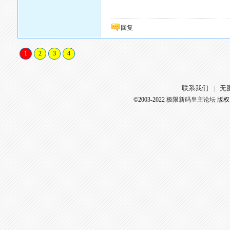
回复
1
2
3
4
联系我们
无
|
©2003-2022
极限新码皇主论坛
版权所有