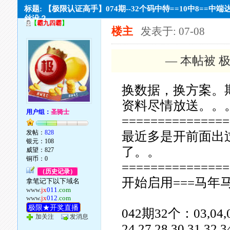
标题: 【极限认证高手】074期--32个码中特==10中8==中端
丝没？
【
霸九四霸
】
楼主
发表于: 07-08
— 本帖被 极
换数据，换方案。
资料尽情放送。。
用户组：
圣骑士
===============
发帖：
828
最近多是开前面出
银元：108
了。。
威望：827
铜币：0
===============
（历史记录）
开始启用===马年马
拿笔记下以下域名
www.
jx
011
.com
www.
jx
012
.com
极限★开奖直播
042期32个：03,04,05,0
加关注
发消息
24,27,28,30,31,32,3