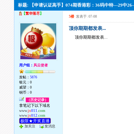
标题: 【申请认证高手】074期香港彩：36码中特---29中26
【
繁华落尽
】
5楼
发表于: 07-08
顶你期期都发表...
顶你期期都发表...
用户组：
风云使者
发帖：
5876
银元：0
威望：0
铜币：0
（历史记录）
拿笔记下以下域名
www.
jx
011
.com
www.
jx
012
.com
极限★开奖直播
加关注
发消息