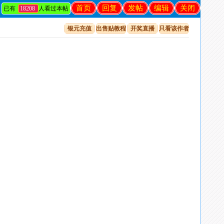
首页
回复
发帖
编辑
关闭
已有
18208
人看过本帖
银元充值
出售贴教程
开奖直播
只看该作者