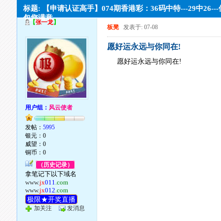
标题: 【申请认证高手】074期香港彩：36码中特---29中26--
包您满意。
【
张一龙
】
板凳
发表于: 07-08
愿好运永远与你同在!
愿好运永远与你同在!
用户组：
风云使者
发帖：
5995
银元：0
威望：0
铜币：0
（历史记录）
拿笔记下以下域名
www.
jx
011
.com
www.
jx
012
.com
极限★开奖直播
加关注
发消息