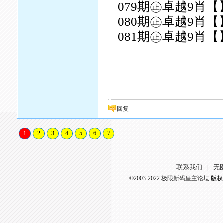
079期㊣卓越9肖【
080期㊣卓越9肖【
081期㊣卓越9肖【
回复
1
2
3
4
5
6
7
联系我们
无
|
©2003-2022
极限新码皇主论坛
版权所有