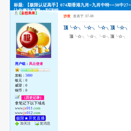
标题: 【极限认证高手】074期香港九肖=九肖中特==30中27
让你爽到高潮==到顶端
【
妄想果果
】
沙发
发表于: 07-08
顶╰☆╮╰☆╮╰☆╮顶╰☆╮
顶╰☆╮╰☆╮╰☆╮顶╰☆╮
用户组：
风云使者
发帖：
5880
银元：0
威望：0
铜币：0
（历史记录）
拿笔记下以下域名
www.
jx
011
.com
www.
jx
012
.com
极限★开奖直播
加关注
发消息