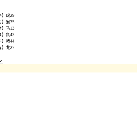
】虎29
】猴35
】马13
】鼠43
】猪44
】龙27