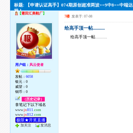
标题: 【申请认证高手】074期原创超准两波==9中8==中端
持！
【
莆田汇美鞋厂
】
7楼
发表于: 07-08
给高手顶一帖..........
给高手顶一帖..........
用户组：
风云使者
发帖：
6058
银元：0
威望：0
铜币：0
（历史记录）
拿笔记下以下域名
www.
jx
011
.com
www.
jx
012
.com
极限★开奖直播
加关注
发消息