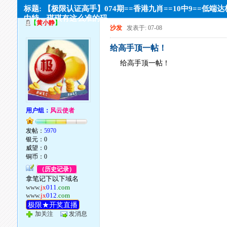
标题: 【极限认证高手】074期==香港九肖==10中9==低端
中特，琪琪有这么准的码。。
【
黄小静
】
沙发
发表于: 07-08
给高手顶一帖！
给高手顶一帖！
用户组：
风云使者
发帖：
5970
银元：0
威望：0
铜币：0
（历史记录）
拿笔记下以下域名
www.
jx
011
.com
www.
jx
012
.com
极限★开奖直播
加关注
发消息