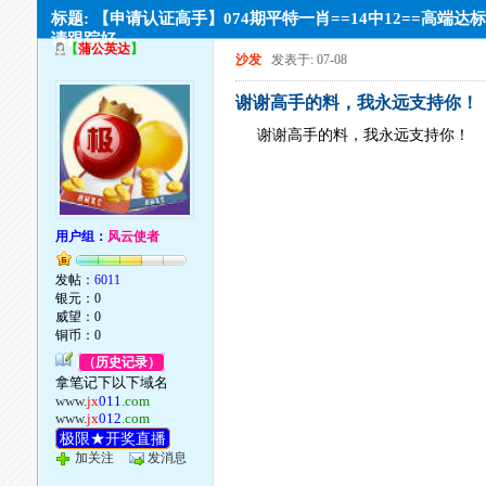
标题: 【申请认证高手】074期平特一肖==14中12==高端达
请跟踪好
【
蒲公英达
】
沙发
发表于: 07-08
谢谢高手的料，我永远支持你！
谢谢高手的料，我永远支持你！
用户组：
风云使者
发帖：
6011
银元：0
威望：0
铜币：0
（历史记录）
拿笔记下以下域名
www.
jx
011
.com
www.
jx
012
.com
极限★开奖直播
加关注
发消息