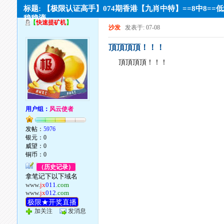
标题: 【极限认证高手】074期香港【九肖中特】==8中8==
稳稳滴。
【
快速提矿机
】
沙发
发表于: 07-08
頂頂頂頂！！！
頂頂頂頂！！！
用户组：
风云使者
发帖：
5976
银元：0
威望：0
铜币：0
（历史记录）
拿笔记下以下域名
www.
jx
011
.com
www.
jx
012
.com
极限★开奖直播
加关注
发消息