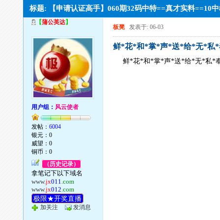
标题: 【申请认证高手】060期32码中特==真才实料==10
【
蒲公英达
】
板凳
发表于: 06-03
鲜*花*和*掌*声*送*给*无*私*奉
鲜*花*和*掌*声*送*给*无*私*奉*
用户组：
风云使者
发帖：
6004
银元：0
威望：0
铜币：0
（历史记录）
拿笔记下以下域名
www.
jx
011
.com
www.
jx
012
.com
极限★开奖直播
加关注
发消息