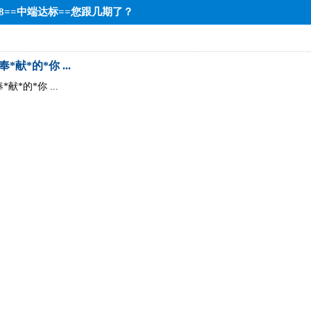
中8==中端达标==您跟几期了？
*献*的*你 ...
献*的*你 ...