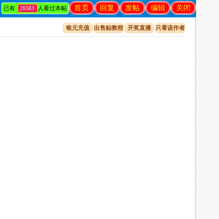
首页
回复
发帖
编辑
关闭
已有
26583
人看过本帖
银元充值
出售贴教程
开奖直播
只看该作者