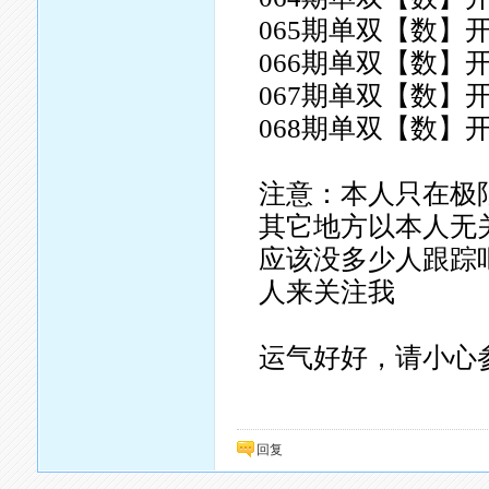
065期单双【数】开
066期单双【数】开
067期单双【数】开
068期单双【数】开
注意：本人只在极
其它地方以本人无
应该没多少人跟踪
人来关注我
运气好好，请小心
回复