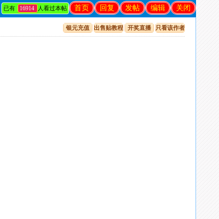
首页
回复
发帖
编辑
关闭
已有
16914
人看过本帖
银元充值
出售贴教程
开奖直播
只看该作者