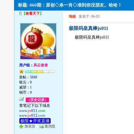
标题: 060期：原创◇杀一肖◇准到你没朋友。哈哈！
【
坐看天下
】
地板
发表于: 06-03
极限码皇真棒jx011
极限码皇真棒jx011
用户组：
风云使者
发帖：
5849
银元：0
威望：1
铜币：0
（历史记录）
拿笔记下以下域名
www.
jx
011
.com
www.
jx
012
.com
极限★开奖直播
加关注
发消息