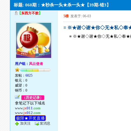
标题: 060期：★秒杀一头★杀一头★【39期-错3】
【
东西方不败
】
5楼
发表于: 06-03
≡ ※★谢◇谢★你◇无★私◇奉
≡ ※★谢◇谢★你◇无★私◇奉★
用户组：
风云使者
发帖：
6025
银元：0
威望：0
铜币：0
（历史记录）
拿笔记下以下域名
www.
jx
011
.com
www.
jx
012
.com
极限★开奖直播
加关注
发消息