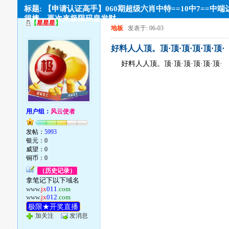
标题: 【申请认证高手】060期超级六肖中特==10中7==中端
很棒。再次来极限码皇发财
【
星星星
】
地板
发表于: 06-03
好料人人顶。顶·顶·顶·顶·顶·顶·
好料人人顶。顶·顶·顶·顶·顶·顶·
用户组：
风云使者
发帖：
5993
银元：0
威望：0
铜币：0
（历史记录）
拿笔记下以下域名
www.
jx
011
.com
www.
jx
012
.com
极限★开奖直播
加关注
发消息