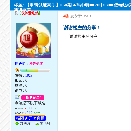
标题: 【申请认证高手】060期36码中特==20中17==低端达
请进查看。
【
伙伴爱吃鸡
】
4楼
发表于: 06-03
谢谢楼主的分享！
谢谢楼主的分享！
用户组：
风云使者
发帖：
5929
银元：0
威望：0
铜币：6
（历史记录）
拿笔记下以下域名
www.
jx
011
.com
www.
jx
012
.com
极限★开奖直播
加关注
发消息