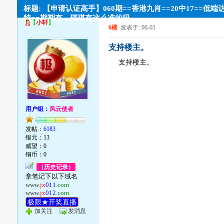
标题: 【申请认证高手】060期==香港九肖==20中17==低端
特==期期有，琪琪有这么准的码。。
【
小轩
】
6楼
发表于: 06-03
支持楼主。
支持楼主。
用户组：
风云使者
发帖：
6183
银元：13
威望：0
铜币：0
（历史记录）
拿笔记下以下域名
www.
jx
011
.com
www.
jx
012
.com
极限★开奖直播
加关注
发消息