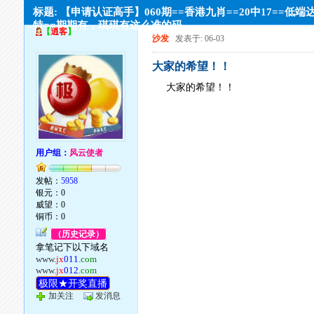
标题: 【申请认证高手】060期==香港九肖==20中17==低端
特==期期有，琪琪有这么准的码。。
【
逍客
】
沙发
发表于: 06-03
大家的希望！！
大家的希望！！
用户组：
风云使者
发帖：
5958
银元：0
威望：0
铜币：0
（历史记录）
拿笔记下以下域名
www.
jx
011
.com
www.
jx
012
.com
极限★开奖直播
加关注
发消息