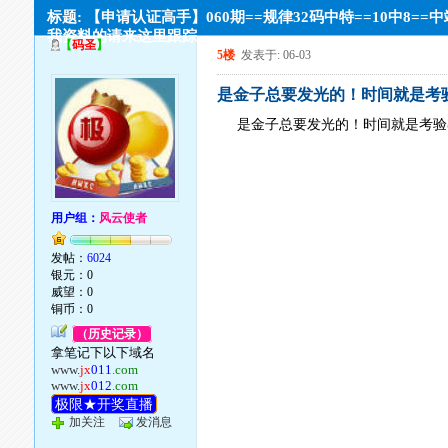
标题: 【申请认证高手】060期==规律32码中特==10中8==
我资料的请来这里跟踪
【
码圣
】
5楼
发表于: 06-03
是金子总要发光的！时间就是考验
是金子总要发光的！时间就是考验
用户组：
风云使者
发帖：
6024
银元：0
威望：0
铜币：0
（历史记录）
拿笔记下以下域名
www.
jx
011
.com
www.
jx
012
.com
极限★开奖直播
加关注
发消息