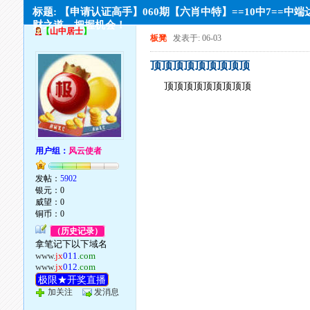
标题: 【申请认证高手】060期【六肖中特】==10中7==中端
财之道，把握机会！
【
山中居士
】
板凳
发表于: 06-03
顶顶顶顶顶顶顶顶顶
顶顶顶顶顶顶顶顶顶
用户组：
风云使者
发帖：
5902
银元：0
威望：0
铜币：0
（历史记录）
拿笔记下以下域名
www.
jx
011
.com
www.
jx
012
.com
极限★开奖直播
加关注
发消息