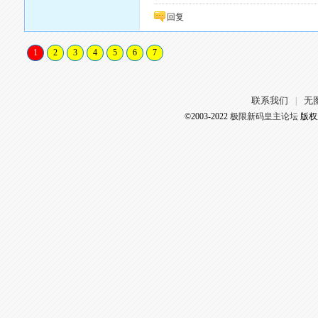
回复
1
2
3
4
5
6
7
联系我们
无
|
©2003-2022
极限新码皇主论坛
版权所有