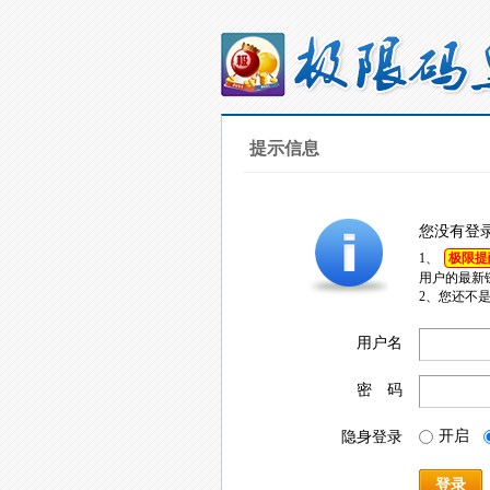
提示信息
您没有登
1、
极限提
用户的最新
2、您还不
用户名
密 码
开启
隐身登录
登录