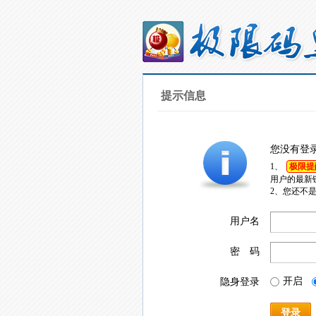
提示信息
您没有登
1、
极限提
用户的最新
2、您还不
用户名
密 码
开启
隐身登录
登录